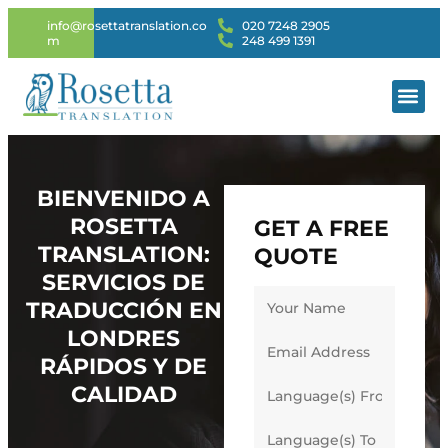
info@rosettatranslation.co
020 7248 2905
m
248 499 1391
SERVICIO
BIENVENIDO A
ROSETTA
GET A FREE
TRANSLATION:
QUOTE
SERVICIOS DE
TRADUCCIÓN EN
LONDRES
RÁPIDOS Y DE
CALIDAD