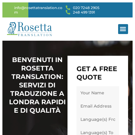
info@rosettatranslation.co
020 7248 2905
m
248 499 1391
TRADUZION
SERVIZI
BENVENUTI IN
ROSETTA
GET A FREE
TRANSLATION:
QUOTE
SERVIZI DI
TRADUZIONE A
LONDRA RAPIDI
E DI QUALITÀ