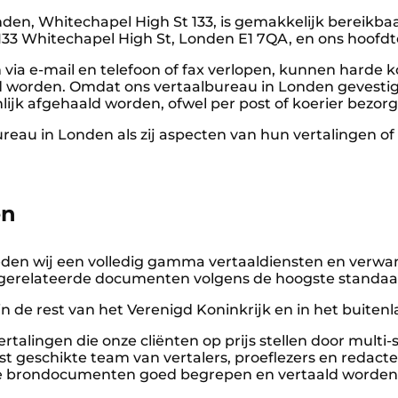
den, Whitechapel High St 133, is gemakkelijk bereikba
is 133 Whitechapel High St, Londen E1 7QA, en ons hoof
via e-mail en telefoon of fax verlopen, kunnen hard
gd worden. Omdat ons vertaalbureau in Londen gevestigd
nlijk afgehaald worden, ofwel per post of koerier bezo
reau in Londen als zij aspecten van hun vertalingen of
en
eden wij een volledig gamma vertaaldiensten en verw
ijfsgerelateerde documenten volgens de hoogste standaa
n de rest van het Verenigd Koninkrijk en in het buitenl
talingen die onze cliënten op prijs stellen door multi-s
t geschikte team van vertalers, proeflezers en redact
de brondocumenten goed begrepen en vertaald worden