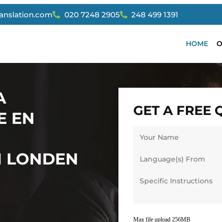
ranslation.com
020 7248 2905
248 499 1391
HOME
O
A
GET A FREE
E EN
N LONDEN
Max file upload 256MB