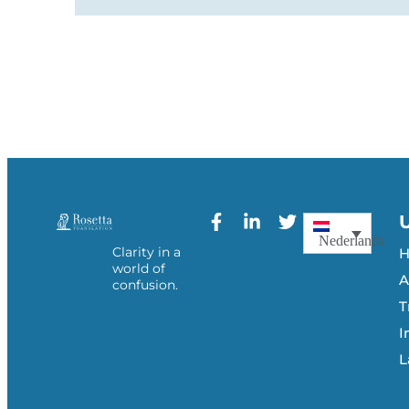
Nederlands
Clarity in a
world of
A
confusion.
T
I
L