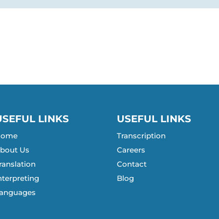
USEFUL LINKS
USEFUL LINKS
Home
Transcription
bout Us
Careers
ranslation
Contact
nterpreting
Blog
anguages