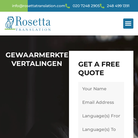
info@rosettatranslation.com
020 7248 2905
248 499 1391
GEWAARMERKTE
VERTALINGEN
GET A FREE
QUOTE