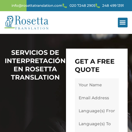
info@rosettatranslation.com
020 7248 2905
248 499 1391
SERVIC
SERVICIOS DE
INTERPRETACIÓN
GET A FREE
EN ROSETTA
QUOTE
TRANSLATION