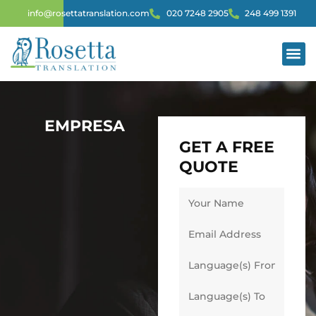
info@rosettatranslation.com
020 7248 2905
248 499 1391
SERVIC
EMPRESA
GET A FREE
QUOTE