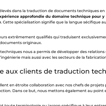
vés dans la traduction de documents techniques en ne
xpérience approfondie du domaine technique pour y a
e
. Cette spécialisation signifie que la langue sécifique
eurs extrêmement qualifiés qui traduisent exclusivemen
 documents originaux.
t techniques nous a permis de développer des relations s
ngénierie mais aussi avec les secteurs de la fabrication
ue aux clients de traduction tec
ent en étroite collaboration avec nos chefs de projets po
duction. Dans ce but, nous mettons également au point e
tent toute terminologie ou jargon spécifique à leur entre