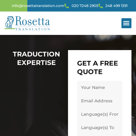
info@rosettatranslation.com
020 7248 2905
248 499 1391
TRADUCTI
SERVI
TRADUCTION
EXPERTISE
GET A FREE
QUOTE