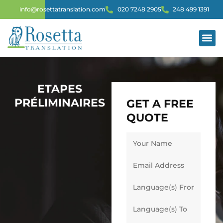
info@rosettatranslation.com
020 7248 2905
248 499 1391
TRADUCTI
SERVI
ETAPES
PRÉLIMINAIRES
GET A FREE
QUOTE